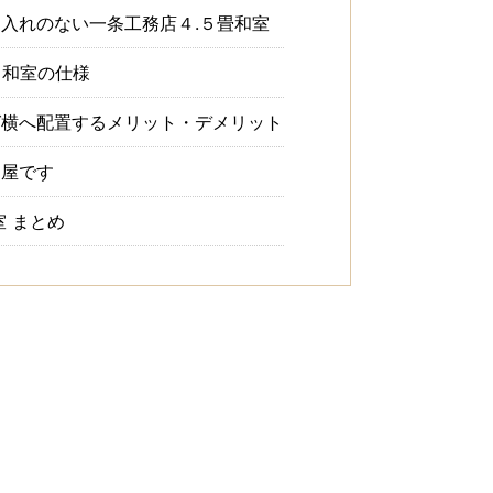
入れのない一条工務店４.５畳和室
】和室の仕様
グ横へ配置するメリット・デメリット
部屋です
室 まとめ