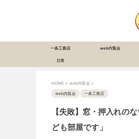
一条工務店
web内覧会
日常
HOME
>
web内覧会
>
web内覧会
一条工務店
【失敗】窓・押入れのな
ども部屋です」