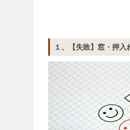
１、【失敗】窓・押入