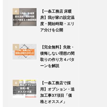
【一条工務店 床暖
4
房】我が家の設定温
度・開始時期・エリ
ア分けを公開
【完全無料】失敗・
5
後悔しない理想の間
取りの作り方４パタ
ーンを解説
【一条工務店で採
6
用】オプション・追
加工事37項目「価
格とオススメ」