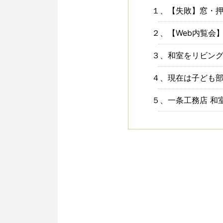
１、【失敗】窓・押
２、【Web内覧会
３、和室をリビン
４、現在は子ども
５、一条工務店 和