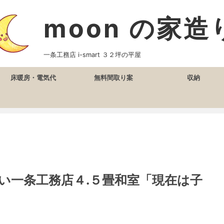
moon の家造
一条工務店 i-smart ３２坪の平屋
床暖房・電気代
無料間取り案
収納
い一条工務店４.５畳和室「現在は子