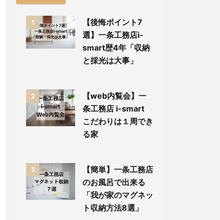
【後悔ポイント7
1
選】一条工務店i-
smart歴4年「収納
と採光は大事」
【web内覧会】一
2
条工務店 i-smart
こだわりは１周でき
る家
【簡単】一条工務店
3
のお風呂で出来る
「我が家のマグネッ
ト収納方法8選」