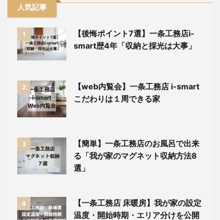
人気記事
【後悔ポイント7選】一条工務店i-
1
smart歴4年「収納と採光は大事」
【web内覧会】一条工務店 i-smart
2
こだわりは１周できる家
【簡単】一条工務店のお風呂で出来
3
る「我が家のマグネット収納方法8
選」
【一条工務店 床暖房】我が家の設定
4
温度・開始時期・エリア分けを公開