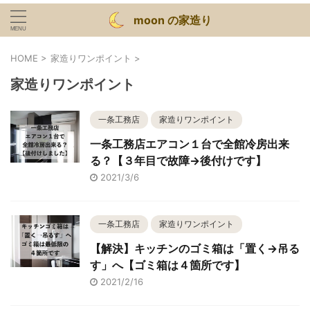
moon の家造り
HOME
>
家造りワンポイント
>
家造りワンポイント
一条工務店
家造りワンポイント
一条工務店エアコン１台で全館冷房出来
る？【３年目で故障→後付けです】
2021/3/6
一条工務店
家造りワンポイント
【解決】キッチンのゴミ箱は「置く→吊る
す」へ【ゴミ箱は４箇所です】
2021/2/16