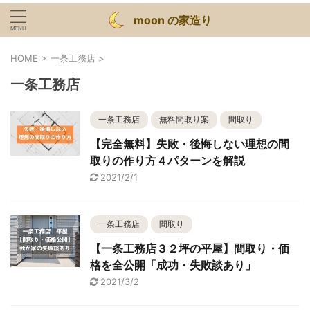
moon の家造り
HOME
>
一条工務店
>
一条工務店
一条工務店
無料間取り案
間取り
【完全無料】失敗・後悔しない理想の間
取りの作り方４パターンを解説
2021/2/1
一条工務店
間取り
【一条工務店３２坪の平屋】間取り・価
格を全公開「成功・失敗談あり」
2021/3/2