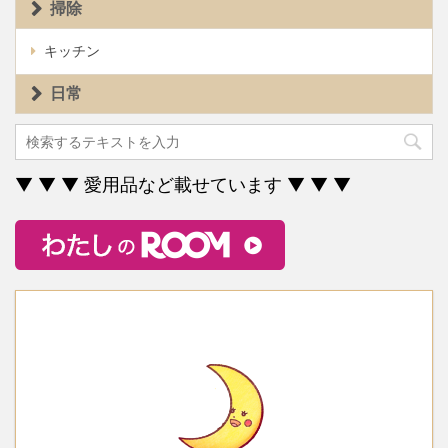
掃除
キッチン
日常
▼ ▼ ▼ 愛用品など載せています ▼ ▼ ▼