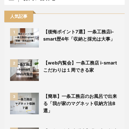
人気記事
【後悔ポイント7選】一条工務店i-
1
smart歴4年「収納と採光は大事」
【web内覧会】一条工務店 i-smart
2
こだわりは１周できる家
【簡単】一条工務店のお風呂で出来
3
る「我が家のマグネット収納方法8
選」