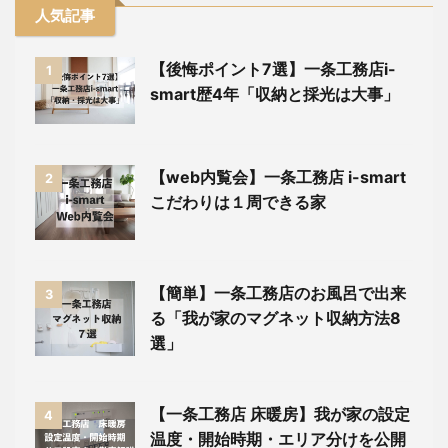
人気記事
【後悔ポイント7選】一条工務店i-
1
smart歴4年「収納と採光は大事」
【web内覧会】一条工務店 i-smart
2
こだわりは１周できる家
【簡単】一条工務店のお風呂で出来
3
る「我が家のマグネット収納方法8
選」
【一条工務店 床暖房】我が家の設定
4
温度・開始時期・エリア分けを公開