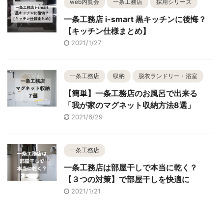
web内覧会
一条工務店
採用シリーズ
一条工務店 i-smart 黒キッチンに後悔？
【キッチン仕様まとめ】
2021/1/27
一条工務店
収納
脱衣ランドリー・浴室
【簡単】一条工務店のお風呂で出来る
「我が家のマグネット収納方法8選」
2021/6/29
一条工務店
一条工務店は部屋干しで本当に乾く？
【３つの対策】で部屋干しを快適に
2021/1/21