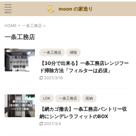
moon の家造り
HOME
>
一条工務店
>
一条工務店
一条工務店
掃除
【30分で出来る】一条工務店レンジフー
ド掃除方法「フィルターは必須」
2021/3/16
LDK
一条工務店
収納
【網カゴ撤去】一条工務店パントリー収
納にシンデレラフィットのBOX
2021/3/4