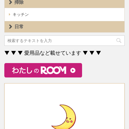
掃除
キッチン
日常
▼ ▼ ▼ 愛用品など載せています ▼ ▼ ▼