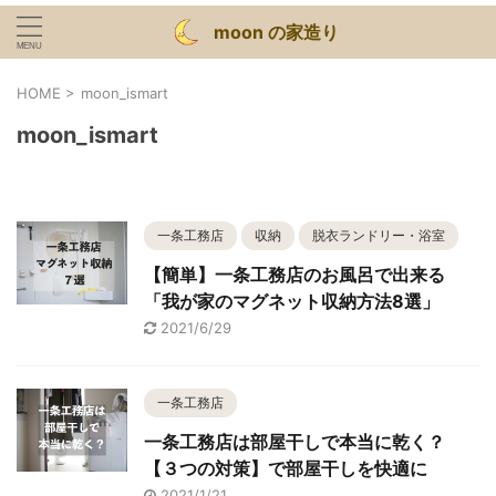
moon の家造り
HOME
>
moon_ismart
moon_ismart
一条工務店
収納
脱衣ランドリー・浴室
【簡単】一条工務店のお風呂で出来る
「我が家のマグネット収納方法8選」
2021/6/29
一条工務店
一条工務店は部屋干しで本当に乾く？
【３つの対策】で部屋干しを快適に
2021/1/21