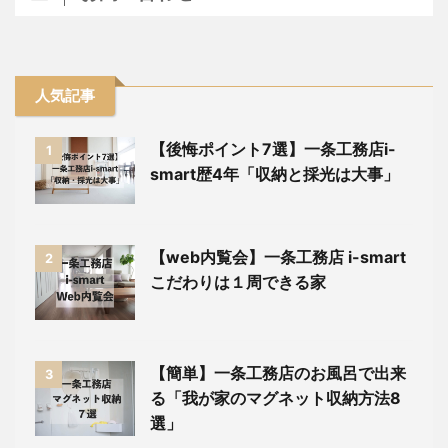
人気記事
【後悔ポイント7選】一条工務店i-
1
smart歴4年「収納と採光は大事」
【web内覧会】一条工務店 i-smart
2
こだわりは１周できる家
【簡単】一条工務店のお風呂で出来
3
る「我が家のマグネット収納方法8
選」